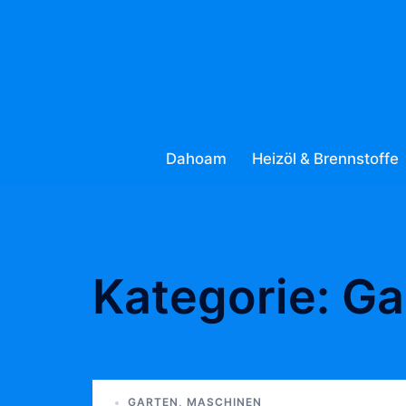
Zum
Inhalt
springen
Dahoam
Heizöl & Brennstoffe
Kategorie:
Ga
GARTEN
,
MASCHINEN